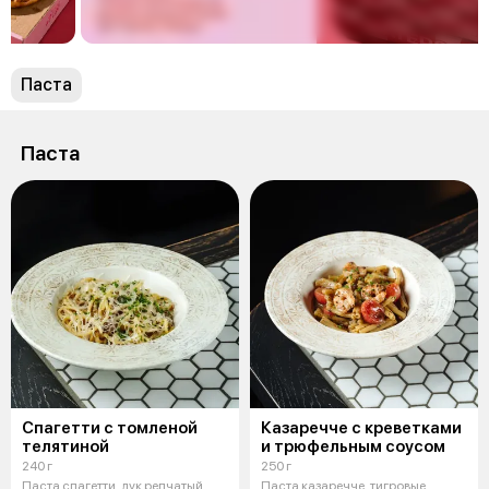
Паста
Паста
Спагетти с томленой
Казаречче с креветками
телятиной
и трюфельным соусом
240 г
250 г
Паста спагетти, лук репчатый,
Паста казаречче, тигровые