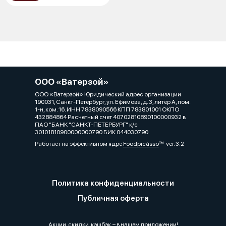
ООО «Ватерзой»
ООО «Ватерзой» Юридический адрес организации
190031, Санкт-Петербург, ул. Ефимова, д. 3, литер А, пом.
1-н, ком. 16. ИНН 7838090566 КПП 783801001 ОКПО
432884864 Расчетный счет 40702810890100000932 в
ПАО "БАНК "САНКТ-ПЕТЕРБУРГ" к/с
30101810900000000790 БИК 044030790
Работает на эффективном ядре
Foodpicásso
ver. 3.2
Политика конфиденциальности
Публичная оферта
Акции, скидки, кэшбэк − в нашем приложении!