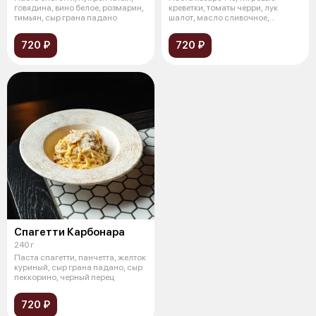
говядина, вино белое, розмарин,
креветки, томаты черри, лук
тимьян, сыр грана падано
шалот, масло сливочное,
трюфельная п
720 ₽
720 ₽
Спагетти Карбонара
240 г
Паста спагетти, панчетта, желток
куриный, сыр грана падано, сыр
пеккорино, черный перец
720 ₽