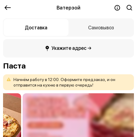
Ватерзой
Доставка
Самовывоз
Укажите адрес →
Паста
Начнём
работу
в
12:00.
Оформите
предзаказ,
и
он
отправится
на
кухню
в
первую
очередь!