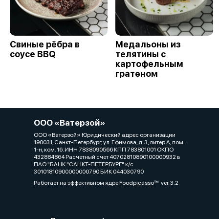
Свиные рёбра в
Медальоны из
соусе BBQ
телятины с
картофельным
гратеном
ООО «Ватерзой»
ООО «Ватерзой» Юридический адрес организации
190031, Санкт-Петербург, ул. Ефимова, д. 3, литер А, пом.
1-н, ком. 16. ИНН 7838090566 КПП 783801001 ОКПО
432884864 Расчетный счет 40702810890100000932 в
ПАО "БАНК "САНКТ-ПЕТЕРБУРГ" к/с
30101810900000000790 БИК 044030790
Работает на эффективном ядре
Foodpicásso
ver. 3.2