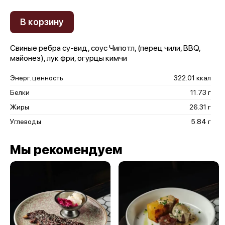
В корзину
Свиные ребра су-вид, соус Чипотл, (перец чили, BBQ,
майонез), лук фри, огурцы кимчи
Энерг. ценность
322.01 ккал
Белки
11.73 г
Жиры
26.31 г
Углеводы
5.84 г
Мы рекомендуем