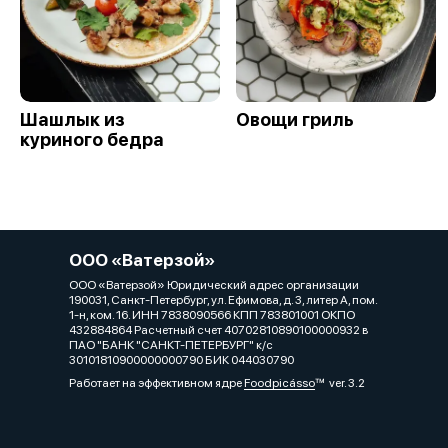
Шашлык из
Овощи гриль
куриного бедра
ООО «Ватерзой»
ООО «Ватерзой» Юридический адрес организации
190031, Санкт-Петербург, ул. Ефимова, д. 3, литер А, пом.
1-н, ком. 16. ИНН 7838090566 КПП 783801001 ОКПО
432884864 Расчетный счет 40702810890100000932 в
ПАО "БАНК "САНКТ-ПЕТЕРБУРГ" к/с
30101810900000000790 БИК 044030790
Работает на эффективном ядре
Foodpicásso
ver. 3.2