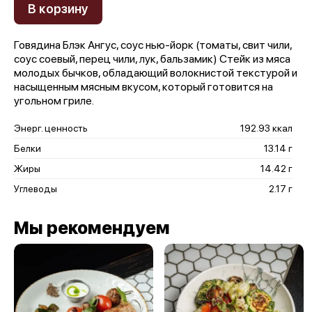
В корзину
Говядина Блэк Ангус, соус нью-йорк (томаты, свит чили,
соус соевый, перец чили, лук, бальзамик) Стейк из мяса
молодых бычков, обладающий волокнистой текстурой и
насыщенным мясным вкусом, который готовится на
угольном гриле.
Энерг. ценность
192.93 ккал
Белки
13.14 г
Жиры
14.42 г
Углеводы
2.17 г
Мы рекомендуем