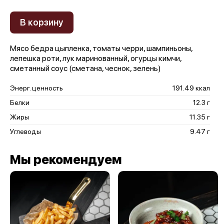
В корзину
Мясо бедра цыпленка, томаты черри, шампиньоны,
лепешка роти, лук маринованный, огурцы кимчи,
сметанный соус (сметана, чеснок, зелень)
Энерг. ценность
191.49 ккал
Белки
12.3 г
Жиры
11.35 г
Углеводы
9.47 г
Мы рекомендуем