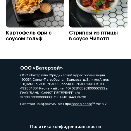
Картофель фри с
Стрипсы из птицы
соусом гольф
в соусе Чипотл
ООО «Ватерзой»
ООО «Ватерзой» Юридический адрес организации
190031, Санкт-Петербург, ул. Ефимова, д. 3, литер А, пом.
1-н, ком. 16. ИНН 7838090566 КПП 783801001 ОКПО
432884864 Расчетный счет 40702810890100000932 в
ПАО "БАНК "САНКТ-ПЕТЕРБУРГ" к/с
30101810900000000790 БИК 044030790
Работает на эффективном ядре
Foodpicásso
ver. 3.2
Политика конфиденциальности